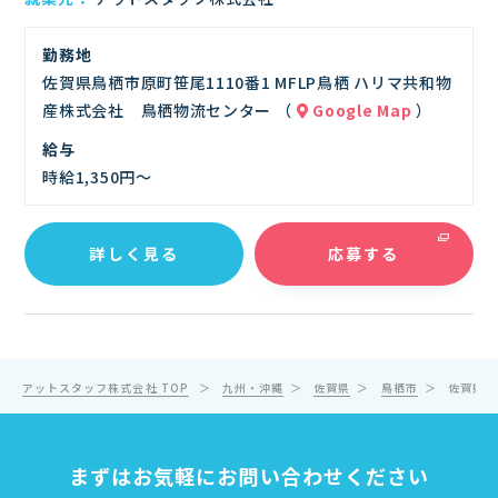
勤務地
佐賀県鳥栖市原町笹尾1110番1 MFLP鳥栖 ハリマ共和物
産株式会社 鳥栖物流センター （
Google Map
）
給与
時給1,350円～
詳しく見る
応募する
アットスタッフ株式会社 TOP
九州・沖縄
佐賀県
鳥栖市
佐賀県鳥
まずはお気軽にお問い合わせください