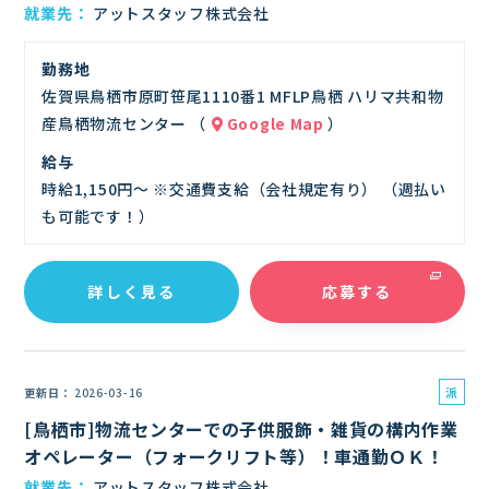
就業先
アットスタッフ株式会社
ト
勤務地
佐賀県鳥栖市原町笹尾1110番1 MFLP鳥栖 ハリマ共和物
産鳥栖物流センター （
Google Map
）
給与
時給1,150円～ ※交通費支給（会社規定有り） （週払い
も可能です！）
詳しく見る
応募する
派
更新日
2026-03-16
遣
[鳥栖市]物流センターでの子供服飾・雑貨の構内作業
社
オペレーター（フォークリフト等）！車通勤ＯＫ！
員
就業先
アットスタッフ株式会社