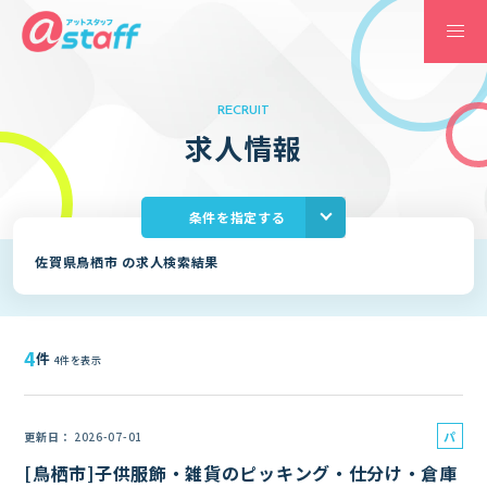
RECRUIT
求
人
情
報
条件を指定する
佐賀県鳥栖市 の求人検索結果
4
件
4件を表示
パ
更新日
2026-07-01
ー
[鳥栖市]子供服飾・雑貨のピッキング・仕分け・倉庫
ト