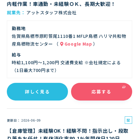
内軽作業！車通勤・未経験ＯＫ、長期大歓迎！
就業先
アットスタッフ株式会社
勤務地
佐賀県鳥栖市原町笹尾1110番1 MFLP鳥栖 ハリマ共和物
産鳥栖物流センター （
Google Map
）
給与
時給1,100円～1,200円 交通費支給 ※会社規定による
（1日最大700円まで）
詳しく見る
応募する
契
更新日
2026-06-09
約
【倉庫管理】未経験OK！経験不問！指示出し・段取
社
り等をお任せ！有休消化率80.1%年間休日120日