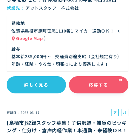
員
就業先
アットスタッフ 株式会社
勤務地
佐賀県鳥栖市原町笹尾1110番1 マイカー通勤ＯＫ！ （
Google Map
）
給与
基本給235,000円～ 交通費別途支給（会社規定有り）
年齢・経験・やる気・頑張りにより優遇します！
詳しく見る
応募する
ア
パ
更新日
2026-03-17
ル
ー
[鳥栖市]登録スタッフ募集！子供服飾・雑貨のピッキ
バ
ト
ング・仕分け・倉庫内軽作業！車通勤・未経験ＯＫ！
イ