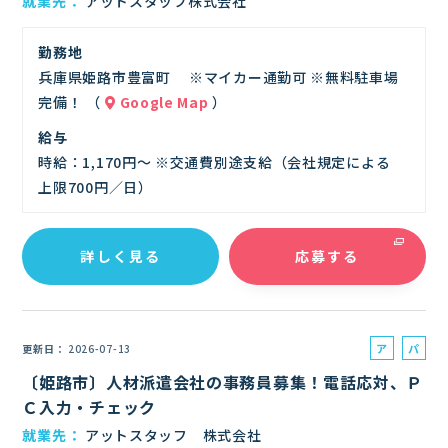
就業先
アットスタッフ株式会社
ト
勤務地
兵庫県姫路市豊富町 ※マイカー通勤可 ※無料駐車場
完備！ （
Google Map
）
給与
時給：1,170円～ ※交通費別途支給（会社規定による
上限700円／日）
詳しく見る
応募する
ア
パ
更新日
2026-07-13
ル
ー
〔姫路市〕人材派遣会社の事務員募集！電話応対、Ｐ
バ
ト
Ｃ入力・チェック
イ
就業先
アットスタッフ 株式会社
ト