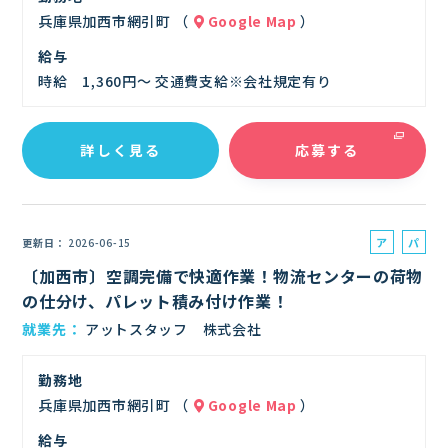
兵庫県加西市網引町 （
Google Map
）
給与
時給 1,360円～ 交通費支給※会社規定有り
詳しく見る
応募する
ア
パ
更新日
2026-06-15
ル
ー
〔加西市〕空調完備で快適作業！物流センターの荷物
バ
ト
の仕分け、パレット積み付け作業！
イ
就業先
アットスタッフ 株式会社
ト
勤務地
兵庫県加西市網引町 （
Google Map
）
給与