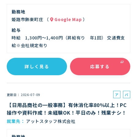
勤務地
姫路市飾東町庄 （
Google Map
）
給与
時給 1,300円～1,400円（昇給有り 年1回） 交通費支
給※会社規定有り
詳しく見る
応募する
ア
パ
更新日
2026-07-09
ル
ー
【日用品商社の一般事務】有休消化率80％以上！PC
バ
ト
操作や資料作成！未経験OK！平日のみ！残業ナシ！
イ
就業先
アットスタッフ株式会社
ト
勤務地