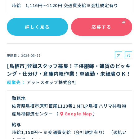
時給 1,116円～1120円 交通費支給※会社規定有り
詳しく見る
応募する
ア
パ
更新日
2026-03-17
ル
ー
[鳥栖市]登録スタッフ募集！子供服飾・雑貨のピッキ
バ
ト
ング・仕分け・倉庫内軽作業！車通勤・未経験ＯＫ！
イ
就業先
アットスタッフ株式会社
ト
勤務地
佐賀県鳥栖市原町笹尾1110番1 MFLP鳥栖 ハリマ共和物
産鳥栖物流センター （
Google Map
）
給与
時給1,150円～ ※交通費支給（会社規定有り） （週払い