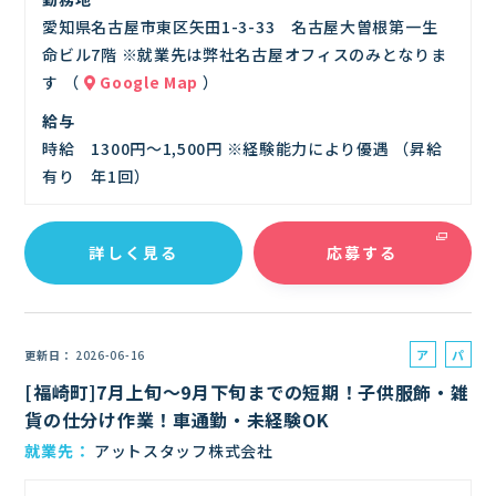
愛知県名古屋市東区矢田1-3-33 名古屋大曽根第一生
命ビル7階 ※就業先は弊社名古屋オフィスのみとなりま
す （
Google Map
）
給与
時給 1300円～1,500円 ※経験能力により優遇 （昇給
有り 年1回）
詳しく見る
応募する
ア
パ
更新日
2026-06-16
ル
ー
[福崎町]7月上旬～9月下旬までの短期！子供服飾・雑
バ
ト
貨の仕分け作業！車通勤・未経験OK
イ
就業先
アットスタッフ株式会社
ト