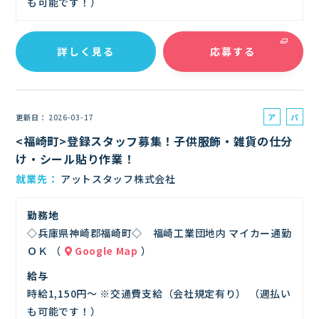
も可能です！）
詳しく見る
応募する
ア
パ
更新日
2026-03-17
ル
ー
<福崎町>登録スタッフ募集！子供服飾・雑貨の仕分
バ
ト
け・シール貼り作業！
イ
就業先
アットスタッフ株式会社
ト
勤務地
◇兵庫県神崎郡福崎町◇ 福崎工業団地内 マイカー通勤
ＯＫ （
Google Map
）
給与
時給1,150円～ ※交通費支給（会社規定有り） （週払い
も可能です！）