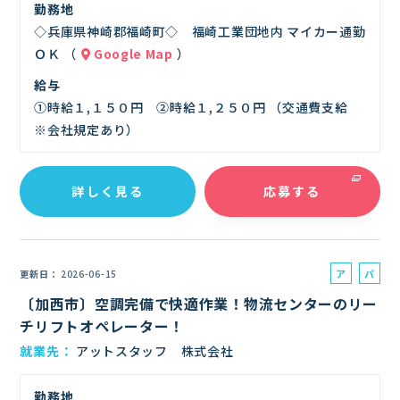
勤務地
◇兵庫県神崎郡福崎町◇ 福崎工業団地内 マイカー通勤
ＯＫ （
Google Map
）
給与
①時給１,１５０円 ②時給１,２５０円 （交通費支給
※会社規定あり）
詳しく見る
応募する
ア
パ
更新日
2026-06-15
ル
ー
〔加西市〕空調完備で快適作業！物流センターのリー
バ
ト
チリフトオペレーター！
イ
就業先
アットスタッフ 株式会社
ト
勤務地