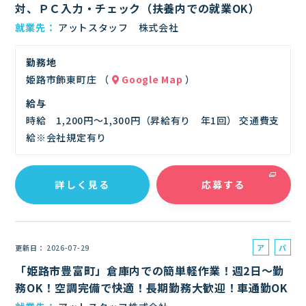
対、ＰＣ入力・チェック（扶養内での就業OK）
イ
就業先
アットスタッフ 株式会社
ト
勤務地
姫路市飾東町庄 （
Google Map
）
給与
時給 1,200円～1,300円（昇給有り 年1回） 交通費支
給※会社規定有り
詳しく見る
応募する
ア
パ
更新日
2026-07-29
ル
ー
「姫路市豊富町」倉庫内での簡単軽作業！週2日～勤
バ
ト
務OK！空調完備で快適！長期勤務大歓迎！車通勤OK
イ