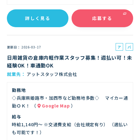
詳しく見る
応募する
ア
パ
更新日
2026-03-17
ル
ー
日用雑貨の倉庫内軽作業スタッフ募集！週払い可！未
バ
ト
経験OK！車通勤OK
イ
就業先
アットスタッフ株式会社
ト
勤務地
◇兵庫県姫路市・加西市など勤務地多数◇ マイカー通
勤ＯＫ！ （
Google Map
）
給与
時給1,140円～ ※交通費支給（会社規定有り） （週払い
も可能です！）