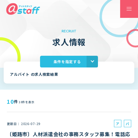
RECRUIT
求
人
情
報
条件を指定する
アルバイト の求人検索結果
10
件
10件を表示
ア
パ
更新日
2026-07-29
ル
ー
〔姫路市〕人材派遣会社の事務スタッフ募集！電話応
バ
ト