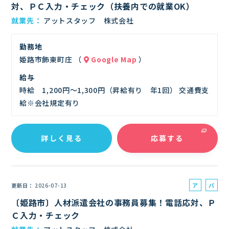
対、ＰＣ入力・チェック（扶養内での就業OK）
イ
就業先
アットスタッフ 株式会社
ト
勤務地
姫路市飾東町庄 （
Google Map
）
給与
時給 1,200円～1,300円（昇給有り 年1回） 交通費支
給※会社規定有り
詳しく見る
応募する
ア
パ
更新日
2026-07-13
ル
ー
〔姫路市〕人材派遣会社の事務員募集！電話応対、Ｐ
バ
ト
Ｃ入力・チェック
イ