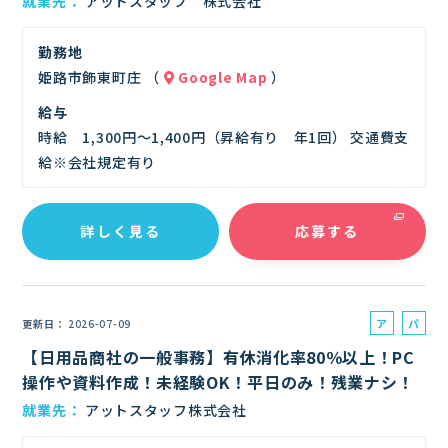
就業先
アットスタッフ 株式会社
ト
勤務地
姫路市飾東町庄 （
Google Map
）
給与
時給 1,300円～1,400円（昇給有り 年1回） 交通費支
給※会社規定有り
詳しく見る
応募する
ア
パ
更新日
2026-07-09
ル
ー
【日用品商社の一般事務】有休消化率80％以上！PC
バ
ト
操作や資料作成！未経験OK！平日のみ！残業ナシ！
イ
就業先
アットスタッフ株式会社
ト