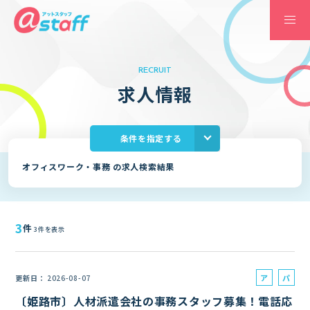
RECRUIT
求
人
情
報
条件を指定する
オフィスワーク・事務 の求人検索結果
3
件
3件を表示
ア
パ
更新日
2026-08-07
ル
ー
〔姫路市〕人材派遣会社の事務スタッフ募集！電話応
バ
ト